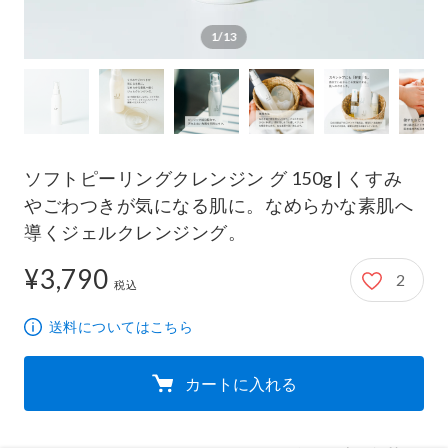
1/13
ソフトピーリングクレンジン グ 150g | くすみ
やごわつきが気になる肌に。なめらかな素肌へ
導くジェルクレンジング。
¥3,790
2
3,790円
税込
送料についてはこちら
カートに入れる