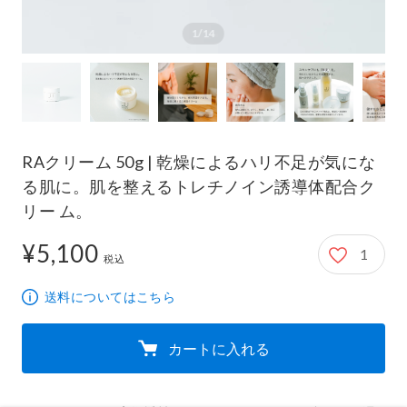
1/14
RAクリーム 50g | 乾燥によるハリ不足が気にな
る肌に。肌を整えるトレチノイン誘導体配合ク
リー ム。
¥5,100
1
5,100円
税込
送料についてはこちら
カートに入れる