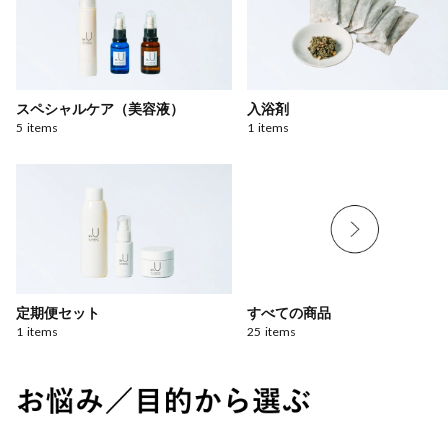
スペシャルケア（美容液）
入浴剤
5
items
1
items
定期便セット
すべての商品
1
items
25
items