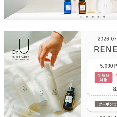
item
item
item
item
item
0
1
2
3
4
Item
2
of
5