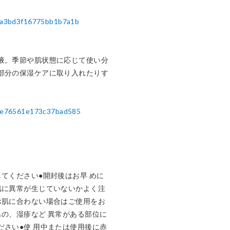
fa3bd3f16775bb1b7a1b
液。季節や肌状態に応じて使い分
部分の保湿ケアに取り入れたりす
2fe76561e173c37bad585
てください●開封後はお早 めに
肌に異常が生じていないかよく注
お肌に合わない場合はご使用をお
もの、湿疹など 異常がある部位に
ださい●使 用中または使用後に赤