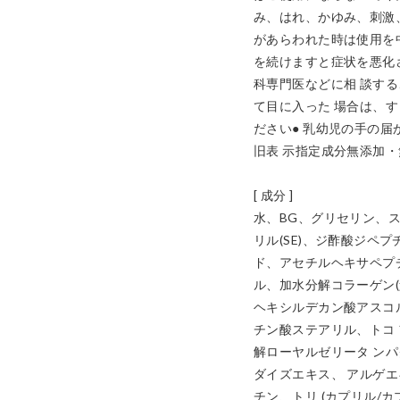
み、はれ、かゆみ、刺激、
があらわれた時は使用を
を続けますと症状を悪化
科専門医などに相 談す
て目に入った 場合は、
ださい● 乳幼児の手の届
旧表 示指定成分無添加・
[ 成分 ]

水、BG、グリセリン、
リル(SE)、ジ酢酸ジペ
ド、アセチルヘキサペプチ
ル、加水分解コラーゲン(
ヘキシルデカン酸アスコ
チン酸ステアリル、トコ
解ローヤルゼリータ ン
ダイズエキス、 アルゲ
チン、トリ (カプリル/