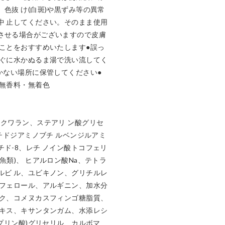
色抜 け(白斑)や黒ずみ等の異常
中 止してください。そのまま使用
させる場合がございますので皮膚
ることをおすすめいたします●誤っ
すぐに水かぬるま湯で洗い流してく
かない場所に保管してください●
無香料・無着色

スクワラン、ステアリ ン酸グリセ
プチドジアミノブチ ルベンジルアミ
ド-8、レチ ノイン酸トコフェリ
魚類)、 ヒアルロン酸Na、テトラ
ルビ ル、ユビキノン、グリチルレ
 フェロール、アルギニン、加水分
パク、コメヌカスフィンゴ糖脂質、
エキス、キサンタンガム、水添レシ
カプリン酸)グリセリル、カルボマ