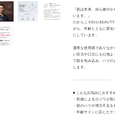
『肌は本来、自ら健やか
います。』

だからこそDr.U BEA
がら、年齢とともに変化
にしています。

濃厚な使用感でありなが
い目元や口元にも心地よ
で肌を包み込み、ハリの
します。

┈┈┈┈┈┈┈┈┈┈

■ こんなお悩みにおすすめ
・乾燥による小ジワが気に
・肌のハリや弾力不足を感
・年齢サインに応じたケア