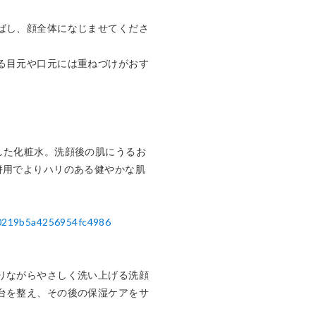
ばし、顔全体になじませてくださ
る目元や口元には重ねづけがおす
した化粧水。洗顔後の肌にうるお
併用でよりハリのある健やかな肌
30219b5a4256954fc4986
りながらやさしく洗い上げる洗顔
台を整え、その後の保湿ケアをサ