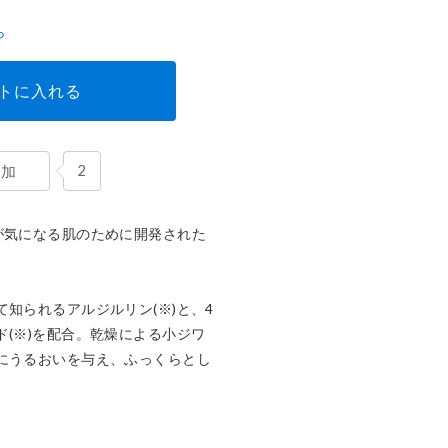
ら
トに入れる
2
追加
が気になる肌のために開発された
知られるアルジルリン(※)と、4
ド(※)を配合。乾燥による小ジワ
にうるおいを与え、ふっくらとし