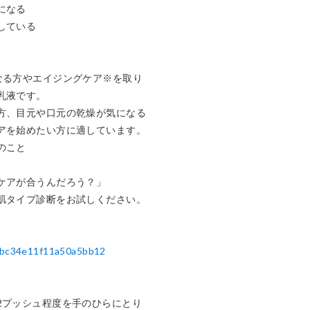
なる

ている

なる方やエイジングケア※を取り
液です。

方、目元や口元の乾燥が気になる
アを始めたい方に適しています。

こと

ケアが合うんだろう？」

肌タイプ診断をお試しください。

ebc34e11f11a50a5bb12
2プッシュ程度を手のひらにとり