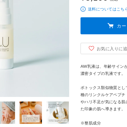
5,100円
送料についてはこち
カー
お気に入りに
AW乳液は、年齢サイン
濃密タイプの乳液です。

ボトックス類似物質として
種のリンクルケアペプチ
やハリ不足が気になる肌
た印象の肌へ導きます。

※整肌成分
