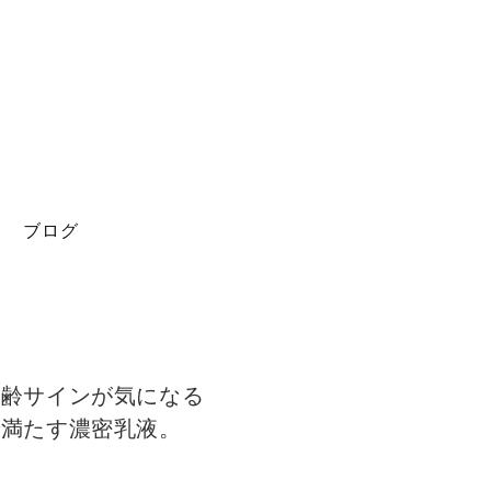
問
ブログ
| 年齢サインが気になる
で満たす濃密乳液。