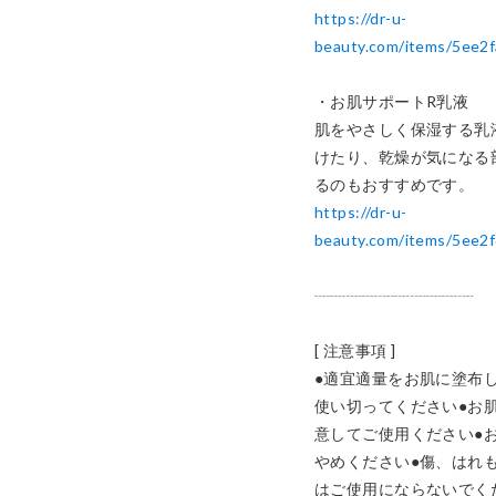
https://dr-u-
beauty.com/items/5ee2
・お肌サポートR乳液

肌をやさしく保湿する乳
けたり、乾燥が気になる
https://dr-u-
beauty.com/items/5ee
┈┈┈┈┈┈┈┈┈┈

[ 注意事項 ]

●適宜適量をお肌に塗布し
使い切ってください●お
意してご使用ください●
やめください●傷、はれ
はご使用にならないでく