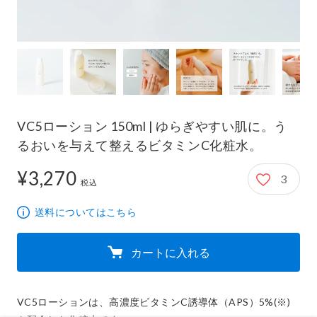
VC5ローション 150ml | ゆらぎやすい肌に。う
るおいを与えて整えるビタミンC化粧水。
¥3,270
3
3,270円
税込
送料についてはこちら
カートに入れる
VC5ローションは、高濃度ビタミンC誘導体（APS）5%(※)