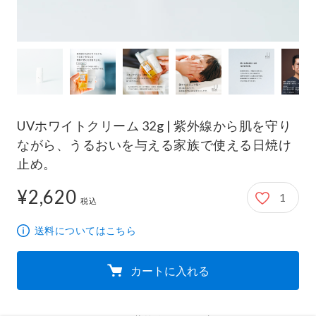
UVホワイトクリーム 32g | 紫外線から肌を守り
ながら、うるおいを与える家族で使える日焼け
止め。
¥2,620
1
2,620円
税込
送料についてはこちら
カートに入れる